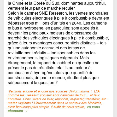
la Chine et la Corée du Sud, dominantes aujourd'hui,
verraient leur part de marché reculer.
Selon le cabinet SNE Research, les ventes mondiales
de véhicules électriques à pile à combustible devraient
dépasser trois millions d’unités en 2040. Les camions
et bus à hydrogène, en particulier, sont appelés à
devenir les principaux moteurs de croissance du
marché des véhicules électriques à pile à combustible,
grâce à leurs avantages concurrentiels distincts – tels
qu'une autonomie accrue et des temps de
ravitaillement réduits – indispensables dans les
environnements logistiques exigeants. Mais
étrangement, le rapport du cabinet en question ne
présente pas de résultats relatifs au moteur à
combustion à hydrogène alors que quantité de
constructeurs, de par le monde, étudient plus que
sérieusement la question ?
Vérifions encore et encore nos sources d'informations !
L'IA
comme les
réseaux sociaux sont capables de tout… et leur
contraire. Donc, avant de liker, répondre, re-poster, transférer, etc.
restez vigilants ! Heureusement dans le secteur des Mobilités,
c'est beaucoup plus simple, il suffit de nous suivre,
en vous
abonnant
!