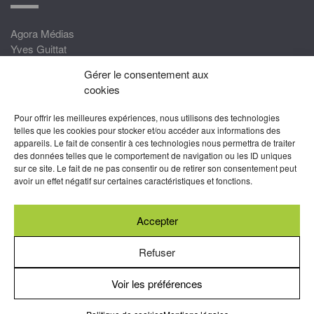
Agora Médias
Yves Guittat
Gérer le consentement aux
Nous rejoindre
cookies
Devenez correspondant
Pour offrir les meilleures expériences, nous utilisons des technologies
Rejoignez nos experts
telles que les cookies pour stocker et/ou accéder aux informations des
appareils. Le fait de consentir à ces technologies nous permettra de traiter
Devenez Partenaire
des données telles que le comportement de navigation ou les ID uniques
sur ce site. Le fait de ne pas consentir ou de retirer son consentement peut
Nous suivre
avoir un effet négatif sur certaines caractéristiques et fonctions.
Accepter
Abonnez-vous à nos newsletters
Refuser
Voir les préférences
Mentions légales
-
Conditions générales d’utilisation
-
Politiques
de cookies