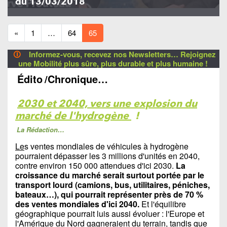
du 13/03/2018
«
1
…
64
65
🛈
Informez-vous, recevez nos Newsletters… Rejoignez
une Mobilité plus sûre, plus durable et plus humaine !
Édito
/Chronique…
2030 et 2040, vers une explosion du
marché de l'hydrogène
!
La Rédaction…
Le
s ventes mondiales de véhicules à hydrogène
pourraient dépasser les 3 millions d'unités en 2040,
contre environ 150 000 attendues d'ici 2030.
La
croissance du marché serait surtout portée par le
transport lourd (camions, bus, utilitaires, péniches,
bateaux…), qui pourrait représenter près de 70 %
des ventes mondiales d'ici 2040.
Et l'équilibre
géographique pourrait luis aussi évoluer : l'Europe et
l'Amérique du Nord gagneraient du terrain, tandis que