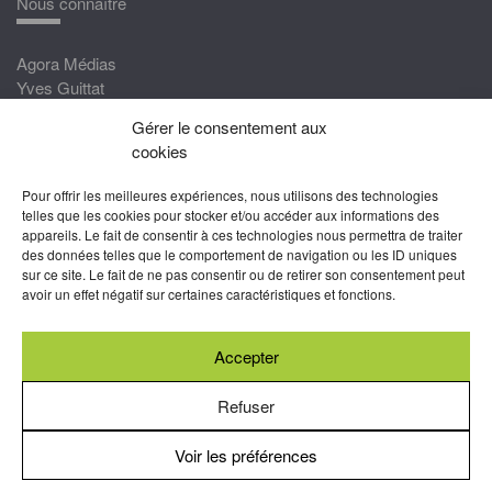
Nous connaître
Agora Médias
Yves Guittat
Gérer le consentement aux
Nous rejoindre
cookies
Devenez correspondant
Pour offrir les meilleures expériences, nous utilisons des technologies
Rejoignez nos experts
telles que les cookies pour stocker et/ou accéder aux informations des
appareils. Le fait de consentir à ces technologies nous permettra de traiter
Devenez Partenaire
des données telles que le comportement de navigation ou les ID uniques
sur ce site. Le fait de ne pas consentir ou de retirer son consentement peut
Nous suivre
avoir un effet négatif sur certaines caractéristiques et fonctions.
Accepter
Abonnez-vous à nos newsletters
Refuser
Voir les préférences
Mentions légales
-
Conditions générales d’utilisation
-
Politiques
de cookies