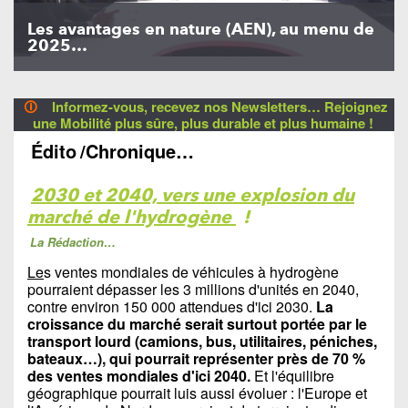
Les avantages en nature (AEN), au menu de
2025…
🛈
Informez-vous, recevez nos Newsletters… Rejoignez
une Mobilité plus sûre, plus durable et plus humaine !
Édito
/Chronique…
2030 et 2040, vers une explosion du
marché de l'hydrogène
!
La Rédaction…
Le
s ventes mondiales de véhicules à hydrogène
pourraient dépasser les 3 millions d'unités en 2040,
contre environ 150 000 attendues d'ici 2030.
La
croissance du marché serait surtout portée par le
transport lourd (camions, bus, utilitaires, péniches,
bateaux…), qui pourrait représenter près de 70 %
des ventes mondiales d'ici 2040.
Et l'équilibre
géographique pourrait luis aussi évoluer : l'Europe et