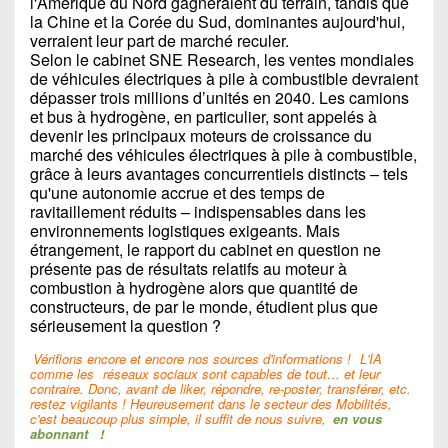
l'Amérique du Nord gagneraient du terrain, tandis que
la Chine et la Corée du Sud, dominantes aujourd'hui,
verraient leur part de marché reculer.
Selon le cabinet SNE Research, les ventes mondiales
de véhicules électriques à pile à combustible devraient
dépasser trois millions d’unités en 2040. Les camions
et bus à hydrogène, en particulier, sont appelés à
devenir les principaux moteurs de croissance du
marché des véhicules électriques à pile à combustible,
grâce à leurs avantages concurrentiels distincts – tels
qu'une autonomie accrue et des temps de
ravitaillement réduits – indispensables dans les
environnements logistiques exigeants. Mais
étrangement, le rapport du cabinet en question ne
présente pas de résultats relatifs au moteur à
combustion à hydrogène alors que quantité de
constructeurs, de par le monde, étudient plus que
sérieusement la question ?
Vérifions encore et encore nos sources d'informations !
L'IA
comme les
réseaux sociaux sont capables de tout… et leur
contraire. Donc, avant de liker, répondre, re-poster, transférer, etc.
restez vigilants ! Heureusement dans le secteur des Mobilités,
c'est beaucoup plus simple, il suffit de nous suivre,
en vous
abonnant
!