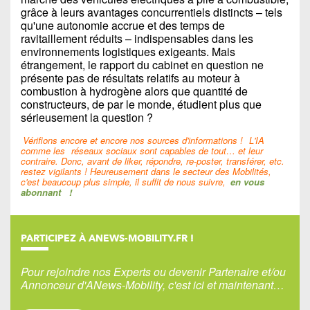
grâce à leurs avantages concurrentiels distincts – tels
qu'une autonomie accrue et des temps de
ravitaillement réduits – indispensables dans les
environnements logistiques exigeants. Mais
étrangement, le rapport du cabinet en question ne
présente pas de résultats relatifs au moteur à
combustion à hydrogène alors que quantité de
constructeurs, de par le monde, étudient plus que
sérieusement la question ?
Vérifions encore et encore nos sources d'informations !
L'IA
comme les
réseaux sociaux sont capables de tout… et leur
contraire. Donc, avant de liker, répondre, re-poster, transférer, etc.
restez vigilants ! Heureusement dans le secteur des Mobilités,
c'est beaucoup plus simple, il suffit de nous suivre,
en vous
abonnant
!
PARTICIPEZ À ANEWS-MOBILITY.FR !
Pour rejoindre nos Experts ou devenir Partenaire et/ou
Annonceur d'ANews-Mobility, c'est ici et maintenant…