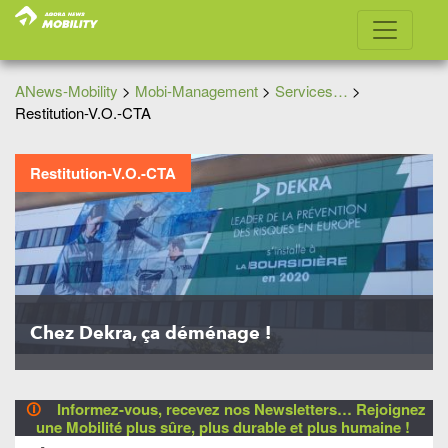
ANews-Mobility
>
Mobi-Management
>
Services…
>
Restitution-V.O.-CTA
Restitution-V.O.-CTA
Chez Dekra, ça déménage !
🛈
Informez-vous, recevez nos Newsletters… Rejoignez
une Mobilité plus sûre, plus durable et plus humaine !