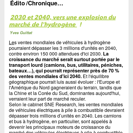
Édito
/Chronique…
2030 et 2040, vers une explosion du
marché de l'hydrogène
!
Yves Guittat
Le
s ventes mondiales de véhicules à hydrogène
pourraient dépasser les 3 millions d'unités en 2040,
contre environ 150 000 attendues d'ici 2030.
La
croissance du marché serait surtout portée par le
transport lourd (camions, bus, utilitaires, péniches,
bateaux…), qui pourrait représenter près de 70 %
des ventes mondiales d'ici 2040.
Et l'équilibre
géographique pourrait luis aussi évoluer : l'Europe et
l'Amérique du Nord gagneraient du terrain, tandis que
la Chine et la Corée du Sud, dominantes aujourd'hui,
verraient leur part de marché reculer.
Selon le cabinet SNE Research, les ventes mondiales
de véhicules électriques à pile à combustible devraient
dépasser trois millions d’unités en 2040. Les camions
et bus à hydrogène, en particulier, sont appelés à
devenir les principaux moteurs de croissance du
marché des véhicules électriques à pile à combustible,