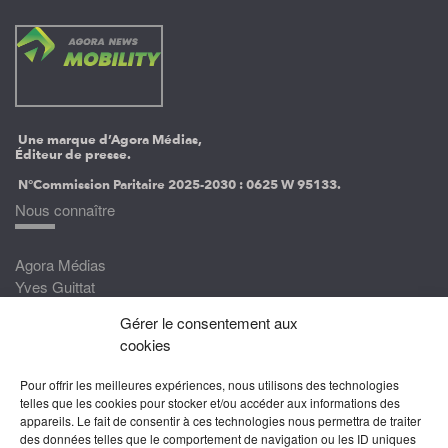
Une marque d’Agora Médias,
Éditeur de presse.
N°Commission Paritaire 2025-2030 :
0625 W 95133.
Nous connaître
Agora Médias
Yves Guittat
Gérer le consentement aux
Nous rejoindre
cookies
Devenez correspondant
Pour offrir les meilleures expériences, nous utilisons des technologies
Rejoignez nos experts
telles que les cookies pour stocker et/ou accéder aux informations des
appareils. Le fait de consentir à ces technologies nous permettra de traiter
Devenez Partenaire
des données telles que le comportement de navigation ou les ID uniques