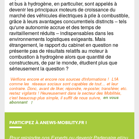
et bus à hydrogène, en particulier, sont appelés à
devenir les principaux moteurs de croissance du
marché des véhicules électriques à pile à combustible,
grâce à leurs avantages concurrentiels distincts – tels
qu'une autonomie accrue et des temps de
ravitaillement réduits – indispensables dans les
environnements logistiques exigeants. Mais
étrangement, le rapport du cabinet en question ne
présente pas de résultats relatifs au moteur à
combustion à hydrogène alors que quantité de
constructeurs, de par le monde, étudient plus que
sérieusement la question ?
Vérifions encore et encore nos sources d'informations !
L'IA
comme les
réseaux sociaux sont capables de tout… et leur
contraire. Donc, avant de liker, répondre, re-poster, transférer, etc.
restez vigilants ! Heureusement dans le secteur des Mobilités,
c'est beaucoup plus simple, il suffit de nous suivre,
en vous
abonnant
!
PARTICIPEZ À ANEWS-MOBILITY.FR !
Pour rejoindre nos Experts ou devenir Partenaire et/ou