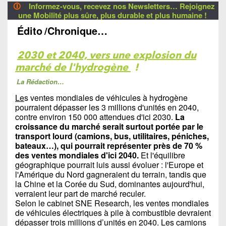
🛈
Informez-vous, recevez nos Newsletters… Rejoignez
une Mobilité plus sûre, plus durable et plus humaine !
Édito
/Chronique…
2030 et 2040, vers une explosion du
marché de l'hydrogène
!
La Rédaction…
Le
s ventes mondiales de véhicules à hydrogène
pourraient dépasser les 3 millions d'unités en 2040,
contre environ 150 000 attendues d'ici 2030.
La
croissance du marché serait surtout portée par le
transport lourd (camions, bus, utilitaires, péniches,
bateaux…), qui pourrait représenter près de 70 %
des ventes mondiales d'ici 2040.
Et l'équilibre
géographique pourrait luis aussi évoluer : l'Europe et
l'Amérique du Nord gagneraient du terrain, tandis que
la Chine et la Corée du Sud, dominantes aujourd'hui,
verraient leur part de marché reculer.
Selon le cabinet SNE Research, les ventes mondiales
de véhicules électriques à pile à combustible devraient
dépasser trois millions d’unités en 2040. Les camions