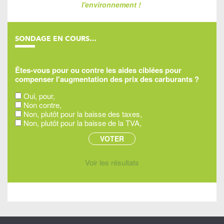
l'environnement !
SONDAGE EN COURS…
Êtes-vous pour ou contre les aides ciblées pour
compenser l'augmentation des prix des carburants ?
Oui, pour,
Non contre,
Non, plutôt pour la baisse des taxes,
Non, plutôt pour la baisse de la TVA,
Voir les résultats