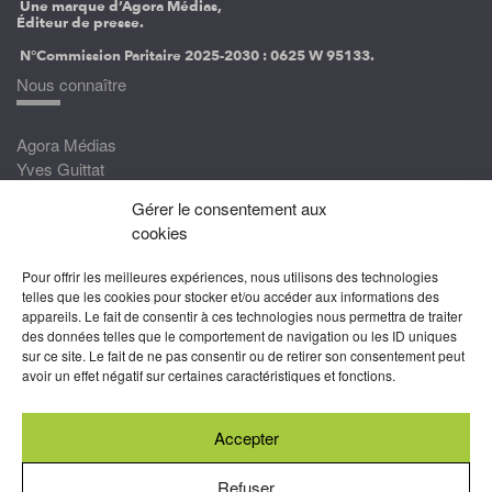
Une marque d’Agora Médias,
Éditeur de presse.
N°Commission Paritaire 2025-2030 :
0625 W 95133.
Nous connaître
Agora Médias
Yves Guittat
Gérer le consentement aux
Nous rejoindre
cookies
Devenez correspondant
Pour offrir les meilleures expériences, nous utilisons des technologies
Rejoignez nos experts
telles que les cookies pour stocker et/ou accéder aux informations des
appareils. Le fait de consentir à ces technologies nous permettra de traiter
Devenez Partenaire
des données telles que le comportement de navigation ou les ID uniques
sur ce site. Le fait de ne pas consentir ou de retirer son consentement peut
Nous suivre
avoir un effet négatif sur certaines caractéristiques et fonctions.
Accepter
Abonnez-vous à nos newsletters
Refuser