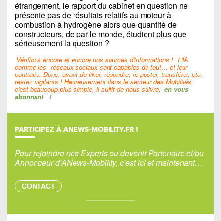
étrangement, le rapport du cabinet en question ne
présente pas de résultats relatifs au moteur à
combustion à hydrogène alors que quantité de
constructeurs, de par le monde, étudient plus que
sérieusement la question ?
Vérifions encore et encore nos sources d'informations !
L'IA
comme les
réseaux sociaux sont capables de tout… et leur
contraire. Donc, avant de liker, répondre, re-poster, transférer, etc.
restez vigilants ! Heureusement dans le secteur des Mobilités,
c'est beaucoup plus simple, il suffit de nous suivre,
en vous
abonnant
!
PARTICIPEZ À ANEWS-MOBILITY.FR !
Pour rejoindre nos Experts ou devenir Partenaire et/ou
Annonceur d'ANews-Mobility, c'est ici et maintenant…
CONTACT