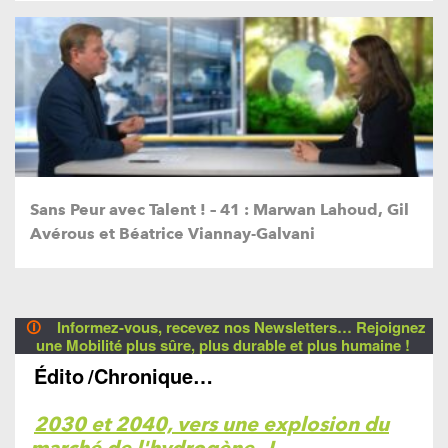
Sans Peur avec Talent ! – 41 : Marwan Lahoud, Gil
Avérous et Béatrice Viannay-Galvani
🛈
Informez-vous, recevez nos Newsletters… Rejoignez
une Mobilité plus sûre, plus durable et plus humaine !
Édito
/Chronique…
2030 et 2040, vers une explosion du
marché de l'hydrogène
!