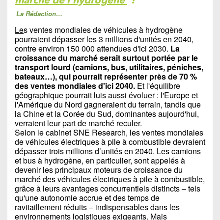
La Rédaction…
Le
s ventes mondiales de véhicules à hydrogène
pourraient dépasser les 3 millions d'unités en 2040,
contre environ 150 000 attendues d'ici 2030.
La
croissance du marché serait surtout portée par le
transport lourd (camions, bus, utilitaires, péniches,
bateaux…), qui pourrait représenter près de 70 %
des ventes mondiales d'ici 2040.
Et l'équilibre
géographique pourrait luis aussi évoluer : l'Europe et
l'Amérique du Nord gagneraient du terrain, tandis que
la Chine et la Corée du Sud, dominantes aujourd'hui,
verraient leur part de marché reculer.
Selon le cabinet SNE Research, les ventes mondiales
de véhicules électriques à pile à combustible devraient
dépasser trois millions d’unités en 2040. Les camions
et bus à hydrogène, en particulier, sont appelés à
devenir les principaux moteurs de croissance du
marché des véhicules électriques à pile à combustible,
grâce à leurs avantages concurrentiels distincts – tels
qu'une autonomie accrue et des temps de
ravitaillement réduits – indispensables dans les
environnements logistiques exigeants. Mais