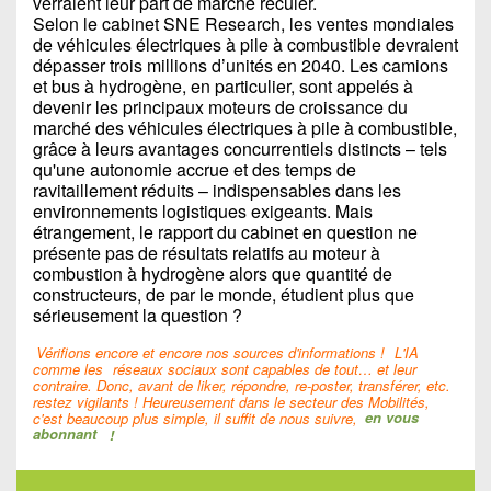
verraient leur part de marché reculer.
Selon le cabinet SNE Research, les ventes mondiales
de véhicules électriques à pile à combustible devraient
dépasser trois millions d’unités en 2040. Les camions
et bus à hydrogène, en particulier, sont appelés à
devenir les principaux moteurs de croissance du
marché des véhicules électriques à pile à combustible,
grâce à leurs avantages concurrentiels distincts – tels
qu'une autonomie accrue et des temps de
ravitaillement réduits – indispensables dans les
environnements logistiques exigeants. Mais
étrangement, le rapport du cabinet en question ne
présente pas de résultats relatifs au moteur à
combustion à hydrogène alors que quantité de
constructeurs, de par le monde, étudient plus que
sérieusement la question ?
Vérifions encore et encore nos sources d'informations !
L'IA
comme les
réseaux sociaux sont capables de tout… et leur
contraire. Donc, avant de liker, répondre, re-poster, transférer, etc.
restez vigilants ! Heureusement dans le secteur des Mobilités,
c'est beaucoup plus simple, il suffit de nous suivre,
en vous
abonnant
!