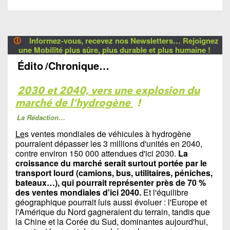
🛈
Informez-vous, recevez nos Newsletters… Rejoignez
une Mobilité plus sûre, plus durable et plus humaine !
Édito
/Chronique…
2030 et 2040, vers une explosion du
marché de l'hydrogène
!
La Rédaction…
Le
s ventes mondiales de véhicules à hydrogène
pourraient dépasser les 3 millions d'unités en 2040,
contre environ 150 000 attendues d'ici 2030.
La
croissance du marché serait surtout portée par le
transport lourd (camions, bus, utilitaires, péniches,
bateaux…), qui pourrait représenter près de 70 %
des ventes mondiales d'ici 2040.
Et l'équilibre
géographique pourrait luis aussi évoluer : l'Europe et
l'Amérique du Nord gagneraient du terrain, tandis que
la Chine et la Corée du Sud, dominantes aujourd'hui,