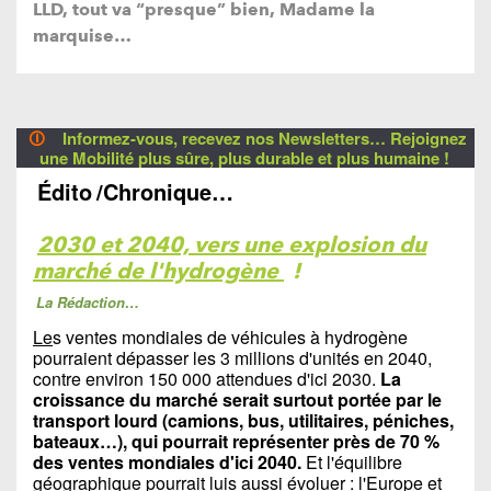
LLD, tout va “presque” bien, Madame la
marquise…
🛈
Informez-vous, recevez nos Newsletters… Rejoignez
une Mobilité plus sûre, plus durable et plus humaine !
Édito
/Chronique…
2030 et 2040, vers une explosion du
marché de l'hydrogène
!
La Rédaction…
Le
s ventes mondiales de véhicules à hydrogène
pourraient dépasser les 3 millions d'unités en 2040,
contre environ 150 000 attendues d'ici 2030.
La
croissance du marché serait surtout portée par le
transport lourd (camions, bus, utilitaires, péniches,
bateaux…), qui pourrait représenter près de 70 %
des ventes mondiales d'ici 2040.
Et l'équilibre
géographique pourrait luis aussi évoluer : l'Europe et