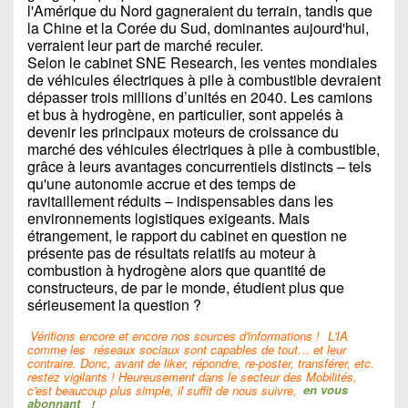
l'Amérique du Nord gagneraient du terrain, tandis que
la Chine et la Corée du Sud, dominantes aujourd'hui,
verraient leur part de marché reculer.
Selon le cabinet SNE Research, les ventes mondiales
de véhicules électriques à pile à combustible devraient
dépasser trois millions d’unités en 2040. Les camions
et bus à hydrogène, en particulier, sont appelés à
devenir les principaux moteurs de croissance du
marché des véhicules électriques à pile à combustible,
grâce à leurs avantages concurrentiels distincts – tels
qu'une autonomie accrue et des temps de
ravitaillement réduits – indispensables dans les
environnements logistiques exigeants. Mais
étrangement, le rapport du cabinet en question ne
présente pas de résultats relatifs au moteur à
combustion à hydrogène alors que quantité de
constructeurs, de par le monde, étudient plus que
sérieusement la question ?
Vérifions encore et encore nos sources d'informations !
L'IA
comme les
réseaux sociaux sont capables de tout… et leur
contraire. Donc, avant de liker, répondre, re-poster, transférer, etc.
restez vigilants ! Heureusement dans le secteur des Mobilités,
c'est beaucoup plus simple, il suffit de nous suivre,
en vous
abonnant
!