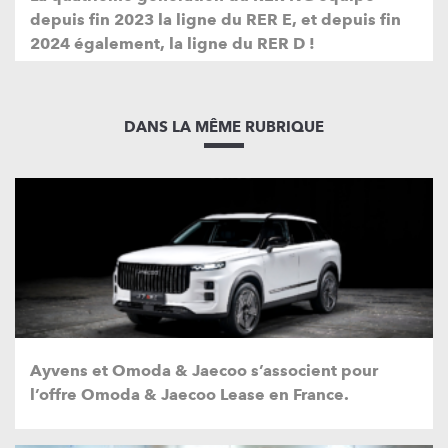
depuis fin 2023 la ligne du RER E, et depuis fin
2024 également, la ligne du RER D !
DANS LA MÊME RUBRIQUE
Ayvens et Omoda & Jaecoo s’associent pour
l’offre Omoda & Jaecoo Lease en France.