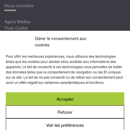
Nous connaître
Agora Médias
Yves Guittat
Gérer le consentement aux
Nous rejoindre
cookies
Devenez correspondant
Pour offrir les meilleures expériences, nous utilisons des technologies
Rejoignez nos experts
telles que les cookies pour stocker et/ou accéder aux informations des
appareils. Le fait de consentir à ces technologies nous permettra de traiter
Devenez Partenaire
des données telles que le comportement de navigation ou les ID uniques
sur ce site. Le fait de ne pas consentir ou de retirer son consentement peut
Nous suivre
avoir un effet négatif sur certaines caractéristiques et fonctions.
Accepter
Abonnez-vous à nos newsletters
Refuser
Voir les préférences
Mentions légales
-
Conditions générales d’utilisation
-
Politiques