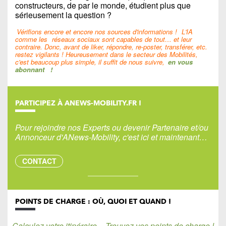
constructeurs, de par le monde, étudient plus que
sérieusement la question ?
Vérifions encore et encore nos sources d'informations !
L'IA
comme les
réseaux sociaux sont capables de tout… et leur
contraire. Donc, avant de liker, répondre, re-poster, transférer, etc.
restez vigilants ! Heureusement dans le secteur des Mobilités,
c'est beaucoup plus simple, il suffit de nous suivre,
en vous
abonnant
!
PARTICIPEZ À ANEWS-MOBILITY.FR !
Pour rejoindre nos Experts ou devenir Partenaire et/ou
Annonceur d'ANews-Mobility, c'est ici et maintenant…
CONTACT
POINTS DE CHARGE : OÙ, QUOI ET QUAND !
Calculez votre itinéraire – Trouvez vos points de charge !