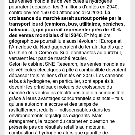
Le
s ventes mondiales de véhicules à hydrogène
pourraient dépasser les 3 millions d'unités en 2040,
contre environ 150 000 attendues d'ici 2030.
La
croissance du marché serait surtout portée par le
transport lourd (camions, bus, utilitaires, péniches,
bateaux…), qui pourrait représenter près de 70 %
des ventes mondiales d'ici 2040.
Et l'équilibre
géographique pourrait luis aussi évoluer : l'Europe et
l'Amérique du Nord gagneraient du terrain, tandis que
la Chine et la Corée du Sud, dominantes aujourd'hui,
verraient leur part de marché reculer.
Selon le cabinet SNE Research, les ventes mondiales
de véhicules électriques à pile à combustible devraient
dépasser trois millions d’unités en 2040. Les camions
et bus à hydrogène, en particulier, sont appelés à
devenir les principaux moteurs de croissance du
marché des véhicules électriques à pile à combustible,
grâce à leurs avantages concurrentiels distincts – tels
qu'une autonomie accrue et des temps de
ravitaillement réduits – indispensables dans les
environnements logistiques exigeants. Mais
étrangement, le rapport du cabinet en question ne
présente pas de résultats relatifs au moteur à
combustion à hydrogène alors que quantité de