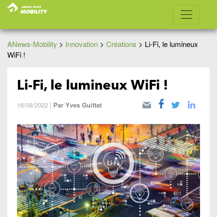
ANews-Mobility
>
Innovation
>
Créations
>
Li-Fi, le lumineux
WiFi !
Li-Fi, le lumineux WiFi !
16/09/2022
|
Par
Yves Guittat