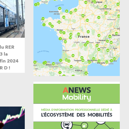
du RER
3 la
 fin 2024
R D !