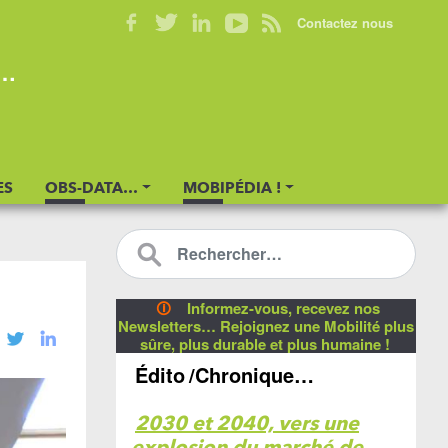
Contactez nous
s…
ES
OBS-DATA…
MOBIPÉDIA !
🛈
Informez-vous, recevez nos
Newsletters… Rejoignez une Mobilité plus
sûre, plus durable et plus humaine !
Édito
/Chronique…
2030 et 2040, vers une
explosion du marché de