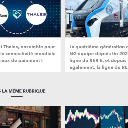
et Thales, ensemble pour
La quatrième génération 
 la connectivité mondiale
NG équipe depuis fin 202
naux de paiement !
ligne du RER E, et depuis
également, la ligne du RE
 LA MÊME RUBRIQUE