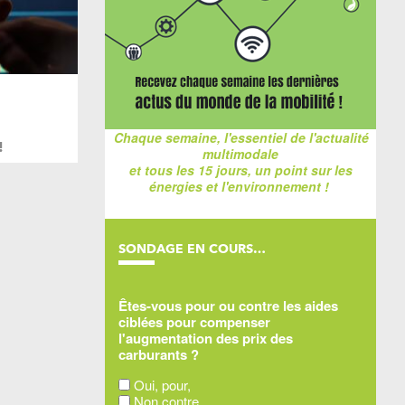
Chaque semaine, l'essentiel de l'actualité
!
multimodale
et tous les 15 jours, un point sur les
énergies et l'environnement !
SONDAGE EN COURS…
Êtes-vous pour ou contre les aides
ciblées pour compenser
l'augmentation des prix des
carburants ?
Oui, pour,
Non contre,