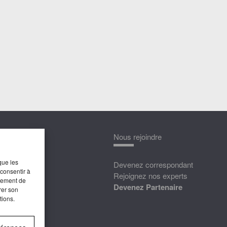
nnaître
Nous rejoindre
que les
édias
Devenez correspondant
 consentir à
ttat
Rejoignez nos experts
rtement de
Devenez Partenaire
rer son
tions.