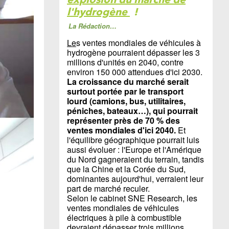
l'hydrogène
!
La Rédaction…
Le
s ventes mondiales de véhicules à
hydrogène pourraient dépasser les 3
millions d'unités en 2040, contre
environ 150 000 attendues d'ici 2030.
La croissance du marché serait
surtout portée par le transport
lourd (camions, bus, utilitaires,
péniches, bateaux…), qui pourrait
représenter près de 70 % des
ventes mondiales d'ici 2040.
Et
l'équilibre géographique pourrait luis
aussi évoluer : l'Europe et l'Amérique
du Nord gagneraient du terrain, tandis
que la Chine et la Corée du Sud,
dominantes aujourd'hui, verraient leur
part de marché reculer.
Selon le cabinet SNE Research, les
ventes mondiales de véhicules
électriques à pile à combustible
devraient dépasser trois millions