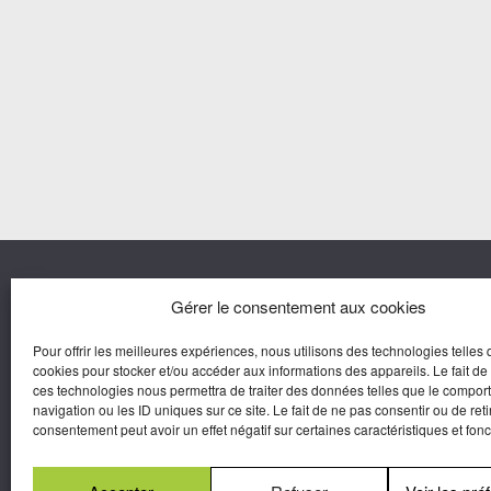
Nous co
Gérer le consentement aux cookies
Pour offrir les meilleures expériences, nous utilisons des technologies telles 
Agora M
cookies pour stocker et/ou accéder aux informations des appareils. Le fait de
Yves Gui
ces technologies nous permettra de traiter des données telles que le compo
Une marque d’Agora Médias,
navigation ou les ID uniques sur ce site. Le fait de ne pas consentir ou de reti
Éditeur de presse.
consentement peut avoir un effet négatif sur certaines caractéristiques et fonc
N°Commission Paritaire 2025-2030 :
0625
W 95133.