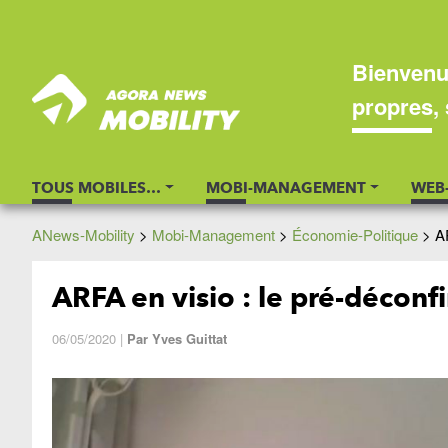
Bienvenu
propres, 
TOUS MOBILES…
MOBI-MANAGEMENT
WEB
ANews-Mobility
>
Mobi-Management
>
Économie-Politique
>
A
ARFA en visio : le pré-décon
06/05/2020
|
Par
Yves Guittat