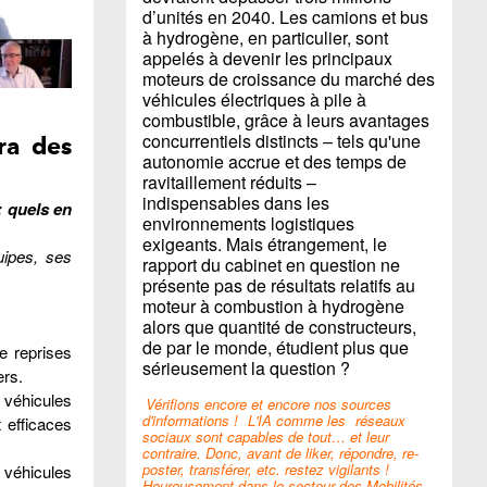
d’unités en 2040. Les camions et bus
à hydrogène, en particulier, sont
appelés à devenir les principaux
moteurs de croissance du marché des
véhicules électriques à pile à
combustible, grâce à leurs avantages
concurrentiels distincts – tels qu'une
ra des
autonomie accrue et des temps de
ravitaillement réduits –
indispensables dans les
: quels en
environnements logistiques
exigeants. Mais étrangement, le
uipes, ses
rapport du cabinet en question ne
présente pas de résultats relatifs au
moteur à combustion à hydrogène
alors que quantité de constructeurs,
de par le monde, étudient plus que
e reprises
sérieusement la question ?
ers.
s véhicules
Vérifions encore et encore nos sources
d'informations !
L'IA comme les
réseaux
 efficaces
sociaux sont capables de tout… et leur
contraire. Donc, avant de liker, répondre, re-
poster, transférer, etc. restez vigilants !
 véhicules
Heureusement dans le secteur des Mobilités,