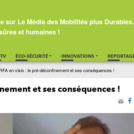
e sur Le Média des Mobilités plus Durable
sûres et humaines !
-TV
ÉCO-SÉCURITÉ
INNOVATIONS
REPORTAG
RFA en visio : le pré-déconfinement et ses conséquences !
finement et ses conséquences !