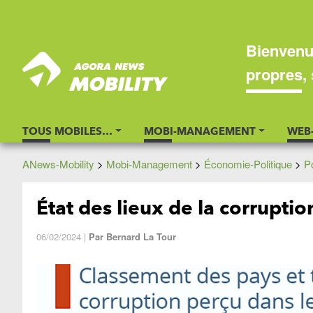
Bienvenu
propres, 
TOUS MOBILES…
MOBI-MANAGEMENT
WEB
ANews-Mobility
>
Mobi-Management
>
Économie-Politique
>
Po
État des lieux de la corrupti
06/02/2024
|
Par
Bernard La Tour