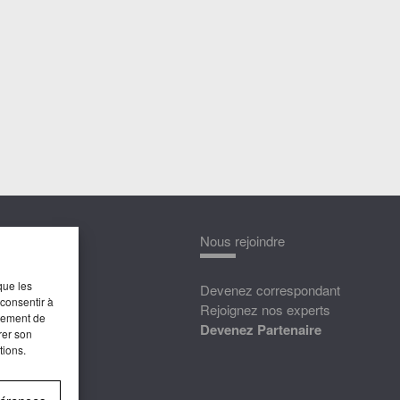
nnaître
Nous rejoindre
que les
édias
Devenez correspondant
 consentir à
ttat
Rejoignez nos experts
rtement de
Devenez Partenaire
rer son
tions.