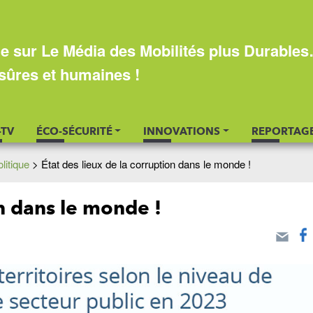
e sur Le Média des Mobilités plus Durable
sûres et humaines !
-TV
ÉCO-SÉCURITÉ
INNOVATIONS
REPORTAG
litique
>
État des lieux de la corruption dans le monde !
on dans le monde !