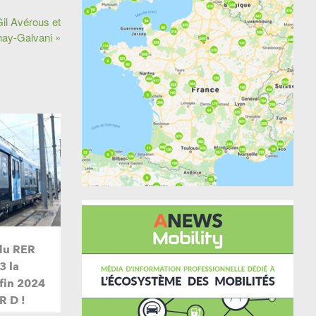
il Avérous et
nay-Galvani »
du RER
3 la
 fin 2024
R D !