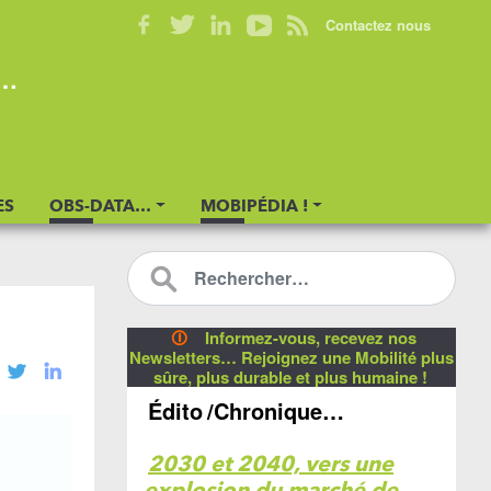
Contactez nous
s…
ES
OBS-DATA…
MOBIPÉDIA !
🛈
Informez-vous, recevez nos
Newsletters… Rejoignez une Mobilité plus
sûre, plus durable et plus humaine !
Édito
/Chronique…
2030 et 2040, vers une
explosion du marché de