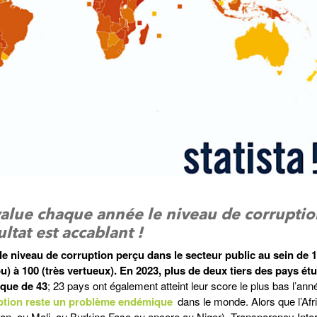
value chaque année le niveau de corrupti
ltat est accablant !
e niveau de corruption perçu dans le secteur public au sein de 
u) à 100 (très vertueux). En 2023, plus de deux tiers des pays ét
 que de 43
; 23 pays ont également atteint leur score le plus bas l’ann
ption reste un problème endémique
dans le monde. Alors que l’Afr
n, au Mali, au Burkina Faso ou encore au Niger), Transparency Inter