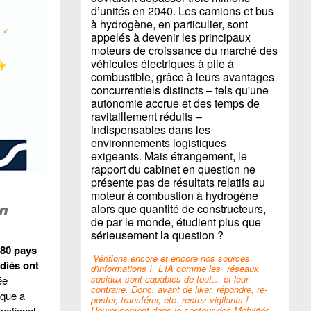
d’unités en 2040. Les camions et bus
à hydrogène, en particulier, sont
appelés à devenir les principaux
moteurs de croissance du marché des
véhicules électriques à pile à
combustible, grâce à leurs avantages
concurrentiels distincts – tels qu'une
autonomie accrue et des temps de
ravitaillement réduits –
indispensables dans les
environnements logistiques
exigeants. Mais étrangement, le
rapport du cabinet en question ne
présente pas de résultats relatifs au
moteur à combustion à hydrogène
alors que quantité de constructeurs,
on
de par le monde, étudient plus que
sérieusement la question ?
180 pays
Vérifions encore et encore nos sources
udiés ont
d'informations !
L'IA comme les
réseaux
sociaux sont capables de tout… et leur
ée
contraire. Donc, avant de liker, répondre, re-
ique a
poster, transférer, etc. restez vigilants !
Heureusement dans le secteur des Mobilités,
national