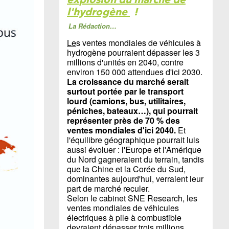
l'hydrogène
!
La Rédaction…
Le
s ventes mondiales de véhicules à
hydrogène pourraient dépasser les 3
millions d'unités en 2040, contre
environ 150 000 attendues d'ici 2030.
La croissance du marché serait
surtout portée par le transport
lourd (camions, bus, utilitaires,
péniches, bateaux…), qui pourrait
représenter près de 70 % des
ventes mondiales d'ici 2040.
Et
l'équilibre géographique pourrait luis
aussi évoluer : l'Europe et l'Amérique
du Nord gagneraient du terrain, tandis
que la Chine et la Corée du Sud,
dominantes aujourd'hui, verraient leur
part de marché reculer.
Selon le cabinet SNE Research, les
ventes mondiales de véhicules
électriques à pile à combustible
devraient dépasser trois millions