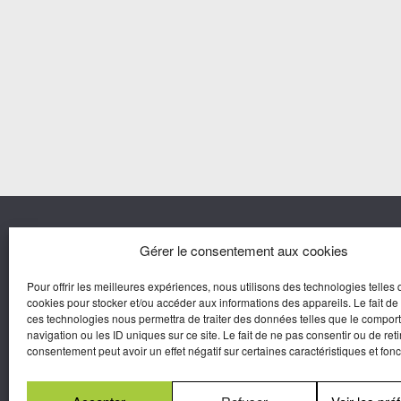
Nous co
Gérer le consentement aux cookies
Pour offrir les meilleures expériences, nous utilisons des technologies telles 
Agora M
cookies pour stocker et/ou accéder aux informations des appareils. Le fait de
Yves Gui
ces technologies nous permettra de traiter des données telles que le compo
Une marque d’Agora Médias,
navigation ou les ID uniques sur ce site. Le fait de ne pas consentir ou de reti
Éditeur de presse.
consentement peut avoir un effet négatif sur certaines caractéristiques et fonc
N°Commission Paritaire 2025-2030 :
0625
W 95133.