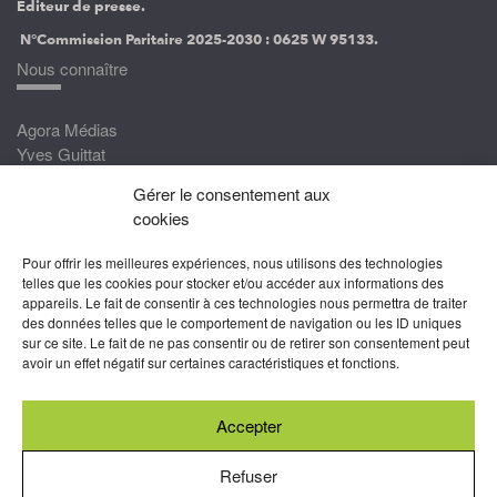
Éditeur de presse.
N°Commission Paritaire 2025-2030 :
0625 W 95133.
Nous connaître
Agora Médias
Yves Guittat
Gérer le consentement aux
Nous rejoindre
cookies
Devenez correspondant
Pour offrir les meilleures expériences, nous utilisons des technologies
Rejoignez nos experts
telles que les cookies pour stocker et/ou accéder aux informations des
appareils. Le fait de consentir à ces technologies nous permettra de traiter
Devenez Partenaire
des données telles que le comportement de navigation ou les ID uniques
sur ce site. Le fait de ne pas consentir ou de retirer son consentement peut
Nous suivre
avoir un effet négatif sur certaines caractéristiques et fonctions.
Accepter
Abonnez-vous à nos newsletters
Refuser