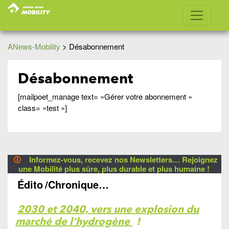
ANews-Mobility
>
Désabonnement
Désabonnement
[mailpoet_manage text= »Gérer votre abonnement »
class= »test »]
🛈
Informez-vous, recevez nos Newsletters… Rejoignez
une Mobilité plus sûre, plus durable et plus humaine !
Édito
/Chronique…
2030 et 2040, vers une explosion du
marché de l'hydrogène
!