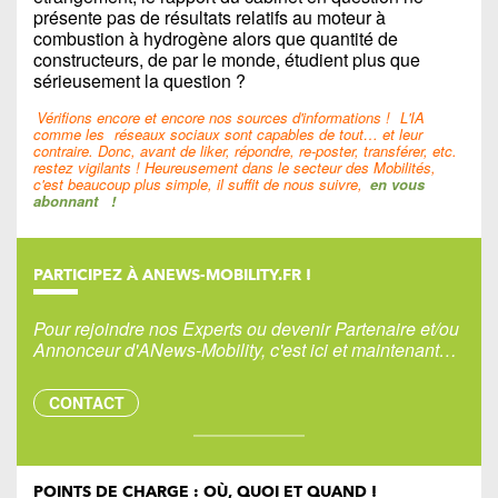
présente pas de résultats relatifs au moteur à
combustion à hydrogène alors que quantité de
constructeurs, de par le monde, étudient plus que
sérieusement la question ?
Vérifions encore et encore nos sources d'informations !
L'IA
comme les
réseaux sociaux sont capables de tout… et leur
contraire. Donc, avant de liker, répondre, re-poster, transférer, etc.
restez vigilants ! Heureusement dans le secteur des Mobilités,
c'est beaucoup plus simple, il suffit de nous suivre,
en vous
abonnant
!
PARTICIPEZ À ANEWS-MOBILITY.FR !
Pour rejoindre nos Experts ou devenir Partenaire et/ou
Annonceur d'ANews-Mobility, c'est ici et maintenant…
CONTACT
POINTS DE CHARGE : OÙ, QUOI ET QUAND !