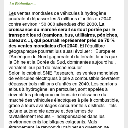
La Rédaction…
Le
s ventes mondiales de véhicules à hydrogène
pourraient dépasser les 3 millions d'unités en 2040,
contre environ 150 000 attendues d'ici 2030.
La
croissance du marché serait surtout portée par le
transport lourd (camions, bus, utilitaires, péniches,
bateaux…), qui pourrait représenter près de 70 %
des ventes mondiales d'ici 2040.
Et l'équilibre
géographique pourrait luis aussi évoluer : l'Europe et
l'Amérique du Nord gagneraient du terrain, tandis que
la Chine et la Corée du Sud, dominantes aujourd'hui,
verraient leur part de marché reculer.
Selon le cabinet SNE Research, les ventes mondiales
de véhicules électriques à pile à combustible devraient
dépasser trois millions d’unités en 2040. Les camions
et bus à hydrogène, en particulier, sont appelés à
devenir les principaux moteurs de croissance du
marché des véhicules électriques à pile à combustible,
grâce à leurs avantages concurrentiels distincts – tels
qu'une autonomie accrue et des temps de
ravitaillement réduits – indispensables dans les
environnements logistiques exigeants. Mais
étrangement, le rapport du cabinet en question ne